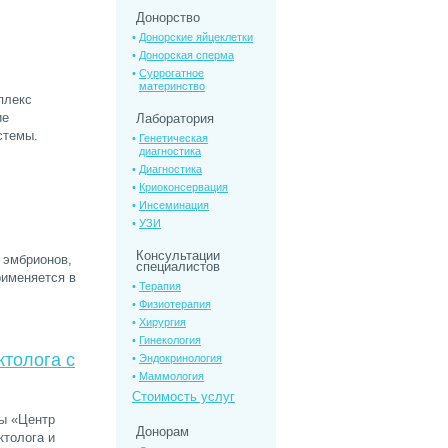
Донорство
Донорские яйцеклетки
Донорская сперма
Суррогатное
материнство
плекс
ие
Лаборатория
стемы.
Генетическая
диагностика
Диагностика
Криоконсервация
Инсеминация
УЗИ
Консультации
 эмбрионов,
специалистов
рименяется в
Терапия
Физиотерапия
Хирургия
Гинекология
толога с
Эндокринология
Маммология
Стоимость услуг
ты «Центр
Донорам
ктолога и