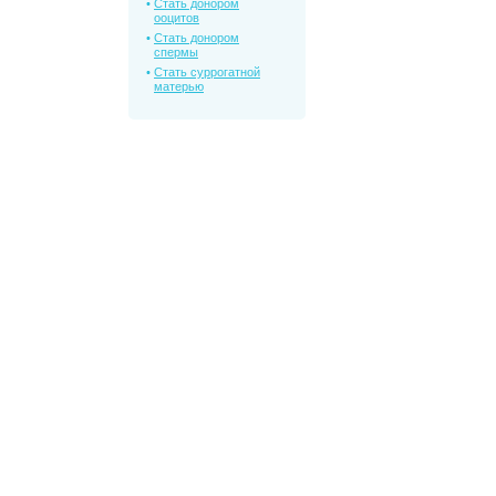
Стать донором
ооцитов
Стать донором
спермы
Стать суррогатной
матерью