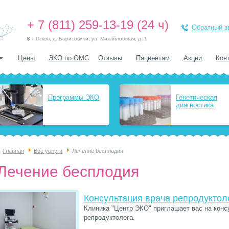
+ 7 (811) 259-13-19
(24 ч)
Обратный з
г Псков, д. Борисовичи, ул. Михайловская, д. 1
Цены
ЭКО по ОМС
Отзывы
Пациентам
Акции
Кон
Бесплодие
Лаборатория
Программы ЭКО
Генетическая
диагностика
Главная
Все услуги
Лечение бесплодия
Лечение бесплодия
Консультация врача репродуктол
Клиника "Центр ЭКО" приглашает вас на кон
репродуктолога.